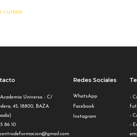
s cursos
tacto
Redes Sociales
Te
WhatsApp
 Academia Universo - C/
- C
dera, 45, 18800, BAZA
Facebook
fut
nada)
- C
Instagram
5 86 10
- E
centrodeformacion@gmail.com
emp