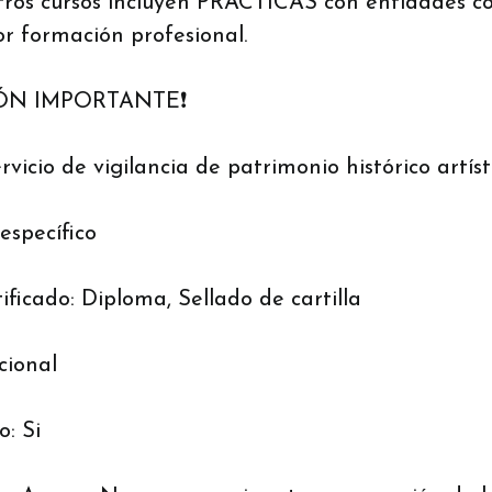
ros cursos incluyen PRÁCTICAS con entidades co
r formación profesional.
ÓN IMPORTANTE❗️
icio de vigilancia de patrimonio histórico artíst
específico
ificado: Diploma, Sellado de cartilla
cional
: Si