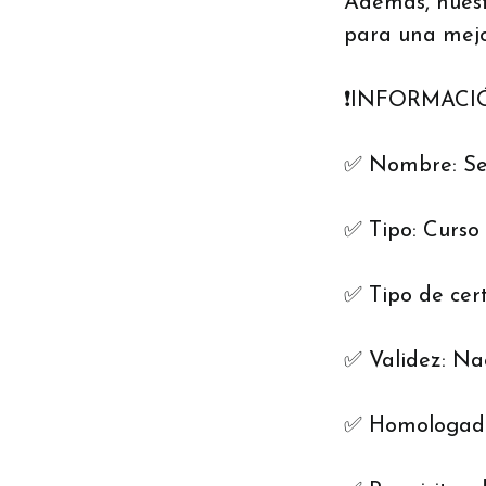
Además, nuest
para una mejo
❗️INFORMACI
✅ Nombre: Serv
✅ Tipo: Curso 
✅ Tipo de cert
✅ Validez: Na
✅ Homologado