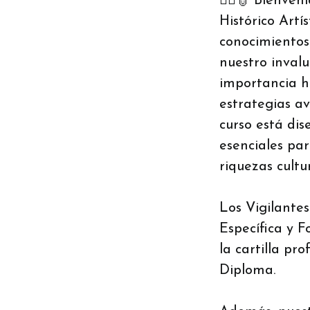
👮‍♂️👮 Bienve
Histórico Artí
conocimientos
nuestro invalu
importancia hi
estrategias a
curso está di
esenciales pa
riquezas cultur
Los Vigilante
Específica y 
la cartilla pr
Diploma.