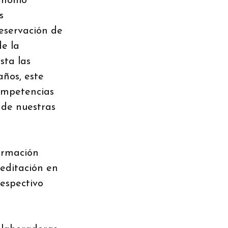
imonio
s
reservación de
de la
sta las
años, este
competencias
 de nuestras
Formación
editación en
respectivo